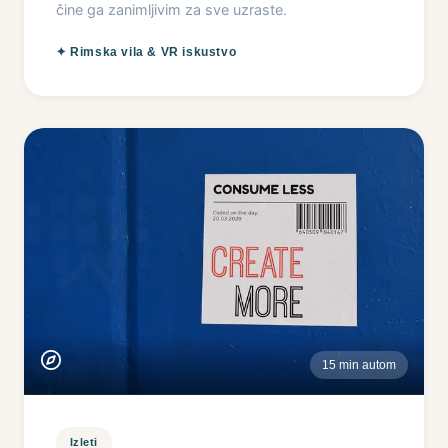
čine ga zanimljivim za sve uzraste.
✦
Rimska vila & VR iskustvo
15 min autom
Izleti