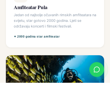
Amfiteatar Pula
Jedan od najbolje očuvanih rimskih amfiteatara na
svijetu, star gotovo 2000 godina. Ljeti se
održavaju koncerti i filmski festivali.
✦
2000 godina star amfiteatar