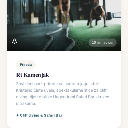
10 min autom
Priroda
Rt Kamenjak
Zaštićeni park prirode na samom jugu Istre.
Kristalno čiste uvale, spektakularne litice za cliff
diving, rijetke biljke i legendrani Safari Bar skriven
u trskama.
✦
Cliff diving & Safari Bar