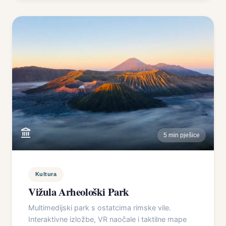
5 min pješice
Kultura
Vižula Arheološki Park
Multimedijski park s ostatcima rimske vile.
Interaktivne izložbe, VR naočale i taktilne mape